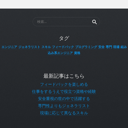
検
索:
タグ
エンジニア
ジェネラリスト
スキル
フィードバック
プログラミング
安全
専門
現場
組み
込み系エンジニア
資格
最新記事はこちら
フィードバックを楽しめる
仕事をするうえで役立つ資格や経験
安全重視の世の中で活躍する
専門性よりもジェネラリスト
現場に応じて異なるスキル