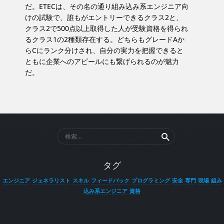
だ。ETECは、その名の通り組み込み系エンジニア向
けの試験で、誰もがエントリーできるクラス2と、
クラス2で500点以上取得した人が受験資格を得られ
るクラス1の2種類存在する。どちらもグレードAか
らCにランク分けされ、自分の実力を把握できると
ともに企業へのアピールにも繋げられるのが魅力
だ。
検
索:
タグ
エンジニア
ジェネラリスト
スキル
フィードバック
プログラミング
安全
専門
現場
組み
込み系エンジニア
資格