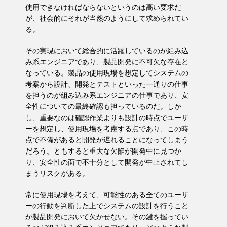
使用できなければならないというのは高い要求だ
が、社会的にそれが当然のようにして求められてい
る。
その実現において総合的に活躍しているのが組み込
み系エンジニアであり、製品開発に不可欠な存在と
なっている。製品の使用現場を想定してシステムの
考案から設計、開発とテストといった一通りの仕事
を担うのが組み込み系エンジニアの仕事であり、安
全性についての最終確認も担っているのだ。しか
し、重要なのは確認作業よりも設計の時点でユーザ
ーを想定し、使用現場を考慮する点であり、この時
点で不備があると開発が遅れることになってしまう
だろう。ともすると重大な欠陥が開発中に見つか
り、安全性の面で不十分として開発が中止されてし
まうリスクがある。
常に使用現場を考えて、可能性のある全てのユーザ
ーの行動を判断した上でシステムの設計を行うこと
が製品開発において欠かせない。その鍵を握ってい