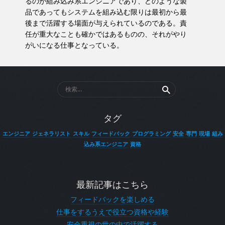
るのが組み込み系エンジニアであり、どのような製
品であってもシステムを組み込む限りは最初から最
後まで活躍する場面が与えられているのである。責
任が重大なことも確かではあるものの、それがやり
がいになる仕事となっている。
検
索:
タグ
エンジニア
ジェネラリスト
スキル
フィードバック
プログラミング
安全
専門
現場
組み
込み系エンジニア
資格
最新記事はこちら
フィードバックを楽しめる
仕事をするうえで役立つ資格や経験
安全重視の世の中で活躍する